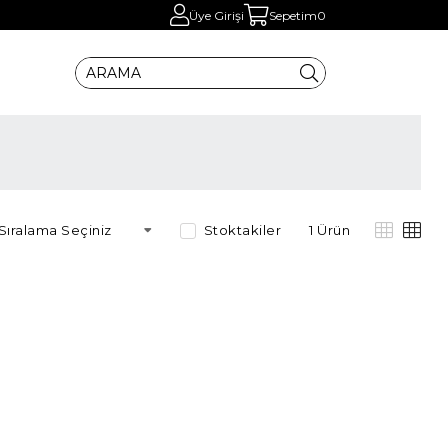
Üye Girişi
Sepetim
0
Stoktakiler
1 Ürün