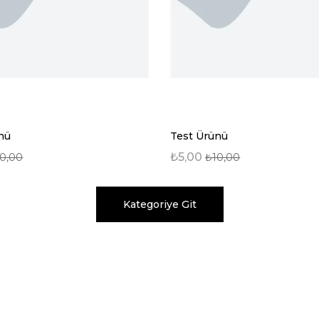
nü
Test Ürünü
₺5,00
0,00
₺10,00
Kategoriye Git