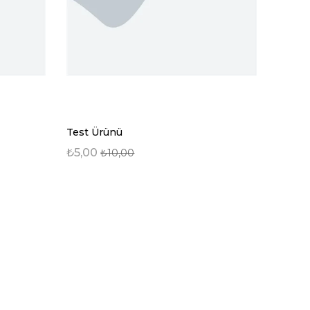
Test Ürünü
Test 
₺5,00
₺5,00
₺10,00