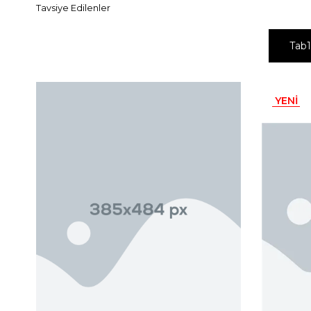
Tavsiye Edilenler
Tab1
YENI
ÜRÜN